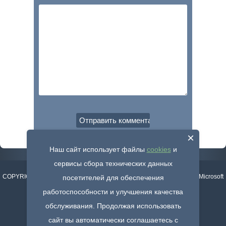
×
Наш сайт использует файлы
cookies
и
сервисы сбора технических данных
COPYRIGHT © windowsfree.ru FAN SITE APP - Неофициальный сайт Microsoft
посетителей для обеспечения
Office (Фан-сайт)
работоспособности и улучшения качества
Написать нам -
admin@windowsfree.ru
обслуживания. Продолжая использовать
Информация о
cookies
и
Политика конфиденциальности
сайт вы автоматически соглашаетесь с